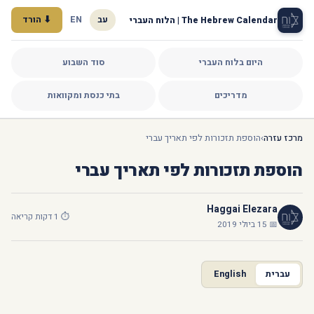
עב
EN
⬇ הורד
The Hebrew Calendar | הלוח העברי
היום בלוח העברי
סוד השבוע
מדריכים
בתי כנסת ומקוואות
מרכז עזרה
›
הוספת תזכורות לפי תאריך עברי
הוספת תזכורות לפי תאריך עברי
Haggai Elezara
⏱ 1 דקות קריאה
📅 15 ביולי 2019
עברית
English