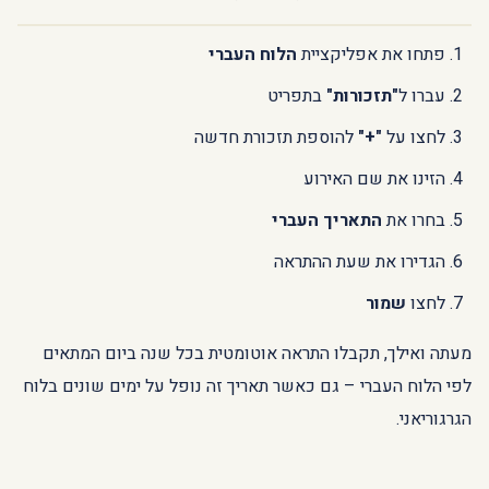
פתחו את אפליקציית
הלוח העברי
עברו ל
"תזכורות"
בתפריט
לחצו על
"+"
להוספת תזכורת חדשה
הזינו את שם האירוע
בחרו את
התאריך העברי
הגדירו את שעת ההתראה
לחצו
שמור
מעתה ואילך, תקבלו התראה אוטומטית בכל שנה ביום המתאים
לפי הלוח העברי – גם כאשר תאריך זה נופל על ימים שונים בלוח
הגרגוריאני.