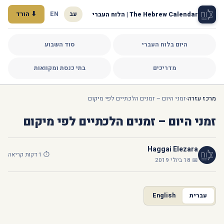
עב
EN
⬇ הורד
The Hebrew Calendar | הלוח העברי
היום בלוח העברי
סוד השבוע
מדריכים
בתי כנסת ומקוואות
מרכז עזרה
›
זמני היום – זמנים הלכתיים לפי מיקום
זמני היום – זמנים הלכתיים לפי מיקום
Haggai Elezara
⏱ 1 דקות קריאה
📅 18 ביולי 2019
עברית
English