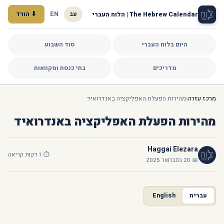
עב
EN
⬇ הורד
The Hebrew Calendar | הלוח העברי
היום בלוח העברי
סוד השבוע
מדריכים
בתי כנסת ומקוואות
מרכז עזרה
›
מהירות הפעלת האפליקציה באנדרואיד
מהירות הפעלת האפליקציה באנדרואיד
Haggai Elezara
⏱ 1 דקות קריאה
📅 20 בפברואר 2025
עברית
English