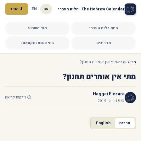
עב
EN
⬇ הורד
The Hebrew Calendar | הלוח העברי
היום בלוח העברי
סוד השבוע
מדריכים
בתי כנסת ומקוואות
מרכז עזרה
›
מתי אין אומרים תחנון?
מתי אין אומרים תחנון?
Haggai Elezara
⏱ 1 דקות קריאה
📅 18 ביולי 2019
עברית
English