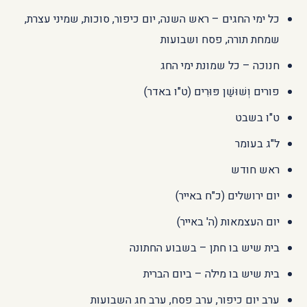
כל ימי החגים – ראש השנה, יום כיפור, סוכות, שמיני עצרת,
שמחת תורה, פסח ושבועות
חנוכה – כל שמונת ימי החג
פורים וְשׁוּשַׁן פּוּרִים (ט"ו באדר)
ט"ו בשבט
ל"ג בעומר
ראש חודש
יום ירושלים (כ"ח באייר)
יום העצמאות (ה' באייר)
בית שיש בו חתן – בשבוע החתונה
בית שיש בו מילה – ביום הברית
ערב יום כיפור, ערב פסח, ערב חג השבועות