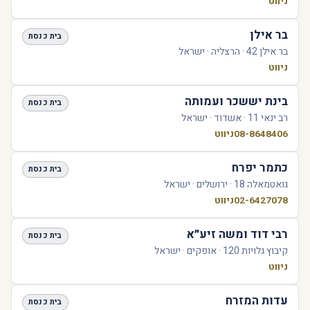
ניווט
בר אילן
בית כנסת
בר אילן 42 · הרצליה · ישראל
ניווט
בינת יששכר ועמותה
בית כנסת
רב ינאי 11 · אשדוד · ישראל
08-8648406
ניווט
כתמר יפרח
בית כנסת
גואטמאלה 18 · ירושלים · ישראל
02-6427078
ניווט
רבי דוד ומשה זיע״א
בית כנסת
קיבוץ גלויות 120 · אופקים · ישראל
ניווט
עדות המזרח
בית כנסת