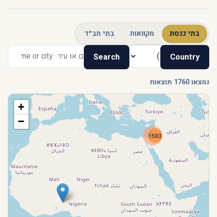
בתי כנסת
מקוואות
בתי חב״ד
Search
Country
נמצאו 1760 תוצאות
+
−
1683