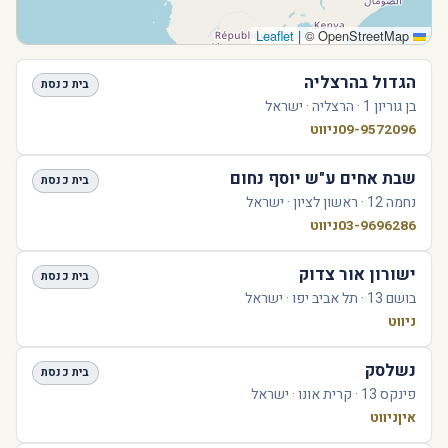
|
© OpenStreetMap
Leaflet
הגדול בהרצליה
בית כנסת
בן גוריון 1 · הרצליה · ישראל
09-9572096
ניווט
שבת אחים ע"ש יוסף נחום
בית כנסת
נחמה 12 · ראשון לציון · ישראל
03-9696286
ניווט
ישורון אור צדוק
בית כנסת
בושם 13 · תל אביב יפו · ישראל
ניווט
נשלסק
בית כנסת
פינקס 13 · קרית אונו · ישראל
אין
ניווט