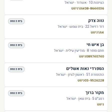
הציונות 10 · אשדוד · ישראל
08-8644036
אתר
ניווט
נווה צדק
בית כנסת
דוד רזיאל 22 · בית שמש · ישראל
אתר
ניווט
בן איש חי
בית כנסת
חתם סופר 8 · מודיעין עילית · ישראל
089740740
ניווט
הספרדי נאות אשלים
בית כנסת
התזמורת 51 · ראשון לציון · ישראל
03-9526228
ניווט
מקור ברוך
בית כנסת
רמב״ם 5 · בית שאן · ישראל
ניווט